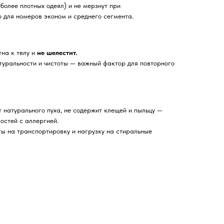
 более плотных одеял) и не мерзнут при
 для номеров эконом и среднего сегмента.
тна к телу и
не шелестит.
туральности и чистоты — важный фактор для повторного
т натурального пуха, не содержит клещей и пыльцу —
остей с аллергией.
ты на транспортировку и нагрузку на стиральные