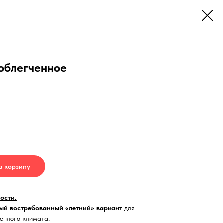
 облегченное
в корзину
ости.
ый востребованный «летний» вариант
для
теплого климата.