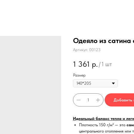
Одеяло из сатина
Артикул:
00123
1 361
р.
/
1 шт
Размер
Добавить 
Идеальный баланс тепла и легк
Плотность 150 г/м² — это
сам
центрального отопления или 