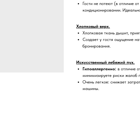
Гости не потеют (в отличие от
кондиционировании. Идеально
Хлопковый верх.
Хлопковая ткань дышит, прия
Создает у гостя ощущение на
бронирования.
Искусственный лебяжий пух.
Гипоаллергенно:
в отличие о
минимизируете риски жалоб г
Очень легкое: снижает затра
машины.